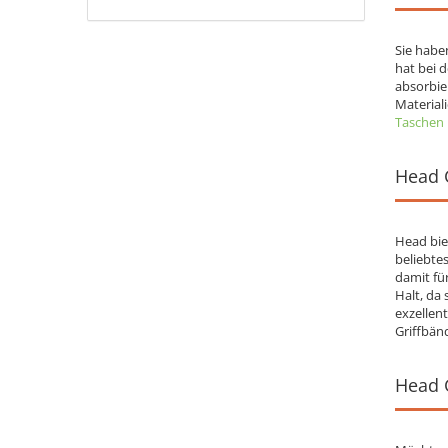
Sie habe
hat bei 
absorbie
Material
Taschen
Head 
Head bie
beliebte
damit fü
Halt, da
exzellent
Griffbän
Head G