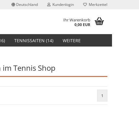
Deutschland
Kundenlogin
Merkzettel
Ihr Warenkorb
0,00 EUR
16)
TENNISSAITEN (14)
WEITERE
n im Tennis Shop
stellen
1
t vergessen?