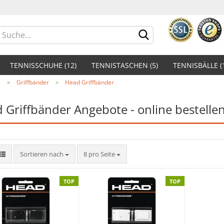
Lieferland
TENNISSCHUHE (12)
TENNISTASCHEN (5)
TENNISBÄLLE (
»
»
e
Griffbänder
Head Griffbänder
 Griffbänder Angebote - online bestelle
Konto er
Sortieren nach
8 pro Seite
Passwor
TOP
TOP