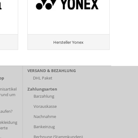
Hersteller Yonex
VERSAND & BEZAHLUNG
op
DHL Paket
isartikel
Zahlungsarten
 rund um
Barzahlung
Vorauskasse
kaufen?
Nachnahme
bekleidung
Bankeinzug
ierte
Rechnung (Stammkunden)