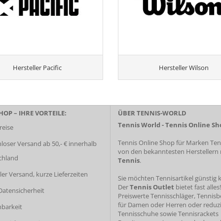
Hersteller Pacific
Hersteller Wilson
OP – IHRE VORTEILE:
ÜBER TENNIS-WORLD
Tennis World - Tennis Online Sh
reise
Tennis Online Shop für Marken Tenn
loser Versand ab 50,- € innerhalb
von den bekanntesten Herstellern
chland
Tennis
.
ler Versand, kurze Lieferzeiten
Sie möchten Tennisartikel günstig 
Der
Tennis Outlet
bietet fast alles!
atensicherheit
Preiswerte Tennisschläger
, Tennis
für Damen oder Herren oder
reduz
hbarkeit
Tennisschuhe
sowie
Tennisrackets