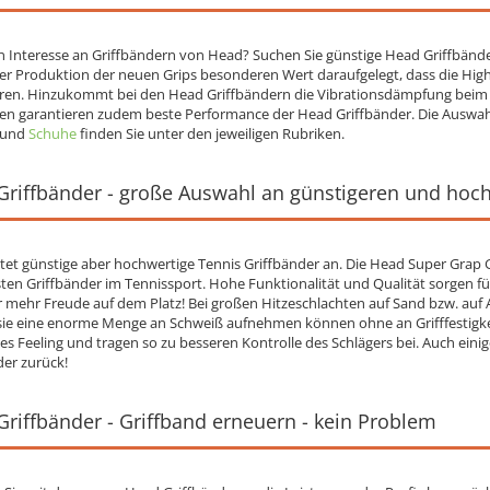
n Interesse an Griffbändern von Head? Suchen Sie günstige Head Griffbänder 
der Produktion der neuen Grips besonderen Wert daraufgelegt, dass die High
ren. Hinzukommt bei den Head Griffbändern die Vibrationsdämpfung beim B
ien garantieren zudem beste Performance der Head Griffbänder. Die Auswa
und
Schuhe
finden Sie unter den jeweiligen Rubriken.
Griffbänder - große Auswahl an günstigeren und hoch
tet günstige aber hochwertige Tennis Griffbänder an. Die Head Super Grap G
sten Griffbänder im Tennissport. Hohe Funktionalität und Qualität sorgen 
r mehr Freude auf dem Platz! Bei großen Hitzeschlachten auf Sand bzw. auf
 sie eine enorme Menge an Schweiß aufnehmen können ohne an Grifffestigkei
es Feeling und tragen so zu besseren Kontrolle des Schlägers bei. Auch einig
der zurück!
riffbänder - Griffband erneuern - kein Problem