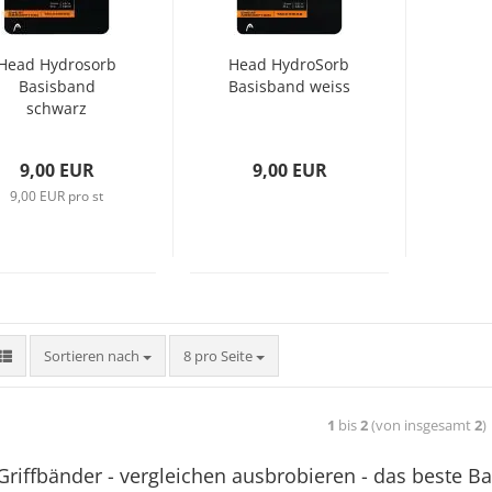
Head Hydrosorb
Head HydroSorb
Basisband
Basisband weiss
schwarz
9,00 EUR
9,00 EUR
9,00 EUR pro st
Sortieren nach
8 pro Seite
1
bis
2
(von insgesamt
2
)
riffbänder - vergleichen ausbrobieren - das beste B