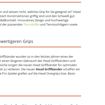
und wissen nicht, welches Grip für Sie geeignet ist? Head
tech Konstruktionen griffig sind und den Schweiß gut
allkontakt. Innovatives Design und hochwertige
hl der passenden
Tennisbälle
und Tennisschlägern sowie
wertigeren Grips
riffbänder wurden so in den letzten Jahren eines der
für einen längeren Gebrauch der Head Griffbändern und
 Asche sorgen die neuen Head Griffbänder für optimalen
t zu verlieren. Die neuen
Head Griffbänder
schaffen ein
e Pro Spieler greifen auf die Head Overgrips bzw. Basis-