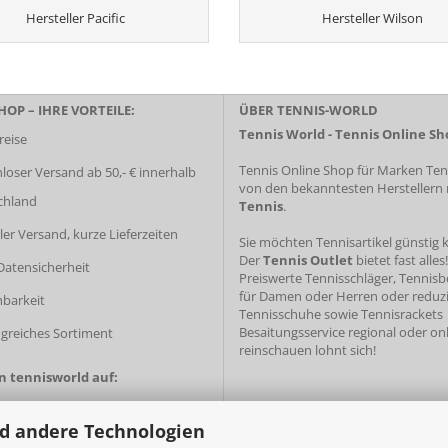
Hersteller Pacific
Hersteller Wilson
OP – IHRE VORTEILE:
ÜBER TENNIS-WORLD
Tennis World - Tennis Online Sh
reise
Tennis Online Shop für Marken Tenn
loser Versand ab 50,- € innerhalb
von den bekanntesten Herstellern
chland
Tennis
.
ler Versand, kurze Lieferzeiten
Sie möchten Tennisartikel günstig 
Der
Tennis Outlet
bietet fast alles!
atensicherheit
Preiswerte Tennisschläger
, Tennis
für Damen oder Herren oder
reduz
hbarkeit
Tennisschuhe
sowie
Tennisrackets
Besaitungsservice
regional oder onl
greiches Sortiment
reinschauen lohnt sich!
en tennisworld auf:
d andere Technologien