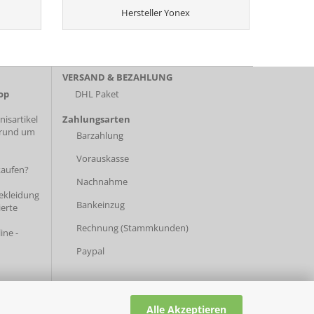
Hersteller Yonex
VERSAND & BEZAHLUNG
op
DHL Paket
isartikel
Zahlungsarten
 rund um
Barzahlung
Vorauskasse
kaufen?
Nachnahme
bekleidung
Bankeinzug
ierte
Rechnung (Stammkunden)
ine -
Paypal
Alle Akzeptieren