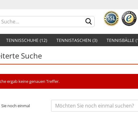
Lieferland
TENNISSCHUHE (12)
TENNISTASCHEN (3)
TENNISBÄLLE (
iterte Suche
che ergab keine genauen Treffer.
Konto er
Passwor
Sie noch einmal