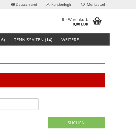
Deutschland
Kundenlogin
Merkzettel
Ihr Warenkorb
0,00 EUR
16)
TENNISSAITEN (14)
WEITERE
stellen
t vergessen?
SUCHEN