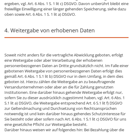
ergeben, vgl. Art. 6 Abs. 1 S. 1 lit c) DSGVO. Davon unberührt bleibt eine
freiwillige Einwilligung einer länger gehenden Speicherung, siehe dazu
oben sowie Art. 6 Abs. 1 S. 1 lit a) DSGVO.
4. Weitergabe von erhobenen Daten
Soweit nicht anders für die vertragliche Abwicklung geboten, erfolgt
eine Weitergabe oder aber Verarbeitung der erhobenen
personenbezogenen Daten an Dritte grundsätzlich nicht. Im Falle einer
gebotenen Weitergabe von personenbezogenen Daten erfolgt dies
gemäß Art. 6 Abs. 1 S.1 lit b) DSGVO nur in dem Umfang, in dem dies
geboten ist. Hierzu zählen die Weitergabe an zu beauftragende
Versandunternehmen oder aber an die für Zahlung genutzten
Institutionen. Eine darüber hinaus gehende Weitergabe erfolgt nur,
sofern Sie zu dieser ausdrücklich zugestimmt haben, vgl. Art. 6 Abs. 1
S.1 lit a) DSGVO, die Weitergabe entsprechend Art. 6 S.1 lit f) DSGVO
zur Geltendmachung und Durchsetzung von Rechtsansprüchen
notwendig ist und kein darüber hinaus gehendes Schutzinteresse für
Sie besteht oder aber sofern nach Art. 6 Abs. 1 S.1 lit c) DSGVO für uns
eine gesetzliche Pflicht zur Weitergabe besteht.
Darüber hinaus weisen wir auf folgendes hin: Bei Bezahlung über die