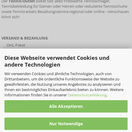
Der
Tennis Outlet
bietet fast alles!
Preiswerte Tennisschläger
,
Tennisbekleidung für Damen oder Herren oder
reduzierte Tennisschuhe
sowie
Tennisrackets
Besaitungsservice
regional oder online - reinschauen
lohnt sich!
VERSAND & BEZAHLUNG
DHL Paket
Zahlungsarten
Diese Webseite verwendet Cookies und
Barzahlung
andere Technologien
Vorauskasse
Wir verwenden Cookies und ähnliche Technologien, auch von
Drittanbietern, um die ordentliche Funktionsweise der Website zu
Nachnahme
gewährleisten, die Nutzung unseres Angebotes zu analysieren und
Ihnen ein bestmögliches Einkaufserlebnis bieten zu können. Weitere
Bankeinzug
Informationen finden Sie in unserer
Datenschutzerklärung
.
Rechnung (Stammkunden)
Alle Akzeptieren
Paypal
Nur Notwendige