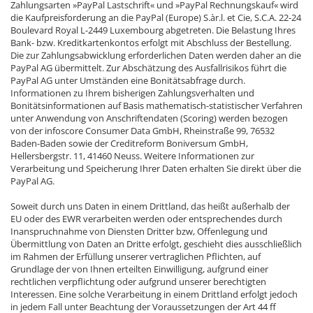
Zahlungsarten »PayPal Lastschrift« und »PayPal Rechnungskauf« wird
die Kaufpreisforderung an die PayPal (Europe) S.àr.l. et Cie, S.C.A. 22-24
Boulevard Royal L-2449 Luxembourg abgetreten. Die Belastung Ihres
Bank- bzw. Kreditkartenkontos erfolgt mit Abschluss der Bestellung.
Die zur Zahlungsabwicklung erforderlichen Daten werden daher an die
PayPal AG übermittelt. Zur Abschätzung des Ausfallrisikos führt die
PayPal AG unter Umständen eine Bonitätsabfrage durch.
Informationen zu Ihrem bisherigen Zahlungsverhalten und
Bonitätsinformationen auf Basis mathematisch-statistischer Verfahren
unter Anwendung von Anschriftendaten (Scoring) werden bezogen
von der infoscore Consumer Data GmbH, Rheinstraße 99, 76532
Baden-Baden sowie der Creditreform Boniversum GmbH,
Hellersbergstr. 11, 41460 Neuss. Weitere Informationen zur
Verarbeitung und Speicherung Ihrer Daten erhalten Sie direkt über die
PayPal AG.
Soweit durch uns Daten in einem Drittland, das heißt außerhalb der
EU oder des EWR verarbeiten werden oder entsprechendes durch
Inanspruchnahme von Diensten Dritter bzw, Offenlegung und
Übermittlung von Daten an Dritte erfolgt, geschieht dies ausschließlich
im Rahmen der Erfüllung unserer vertraglichen Pflichten, auf
Grundlage der von Ihnen erteilten Einwilligung, aufgrund einer
rechtlichen verpflichtung oder aufgrund unserer berechtigten
Interessen. Eine solche Verarbeitung in einem Drittland erfolgt jedoch
in jedem Fall unter Beachtung der Voraussetzungen der Art 44 ff