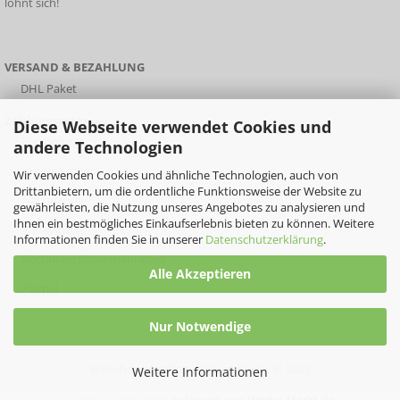
lohnt sich!
VERSAND & BEZAHLUNG
DHL Paket
Zahlungsarten
Diese Webseite verwendet Cookies und
Barzahlung
andere Technologien
Vorauskasse
Wir verwenden Cookies und ähnliche Technologien, auch von
Drittanbietern, um die ordentliche Funktionsweise der Website zu
Nachnahme
gewährleisten, die Nutzung unseres Angebotes zu analysieren und
Ihnen ein bestmögliches Einkaufserlebnis bieten zu können. Weitere
Bankeinzug
Informationen finden Sie in unserer
Datenschutzerklärung
.
Rechnung (Stammkunden)
Alle Akzeptieren
Paypal
Nur Notwendige
Webshop erstellen
mit Gambio.de © 2023
Weitere Informationen
Gambio Ladezeiten
optimiert von Werbe-Markt.de