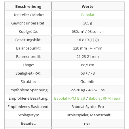
Beschreibung
Werte
Hersteller / Marke:
Babolat
Gewicht unbesaitet:
305 g
Kopfgröße:
630cm² / 98 sqinch
Besaitungsbild:
16 x 19 (L|Q)
Balancepunkt:
320 mm +/- 7mm
Rahmenprofil:
21-23-21 mm
Länge:
68,5 cm
Steifigkeit (RA):
68 + / - 3
Struktur:
Graphite
Empfohlene Spannung:
22-26 Kg / 48-57 Lbs
Empfohlene Besaitung:
Babolat RPM Blast
/
Babolat RPM Team
Empfohlenes Basicband:
Babolat Syntec Pro
Schlägertyp:
Turnierspieler, Mannschaft
Besaitet:
nein