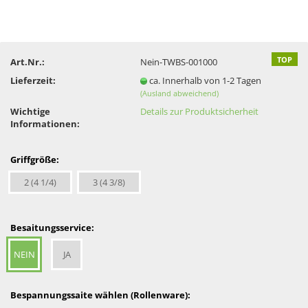
TOP
Art.Nr.:
Nein-TWBS-001000
Lieferzeit:
ca. Innerhalb von 1-2 Tagen
(Ausland abweichend)
Wichtige
Details zur Produktsicherheit
Informationen:
Griffgröße:
2 (4 1/4)
3 (4 3/8)
Besaitungsservice:
NEIN
JA
Bespannungssaite wählen (Rollenware):