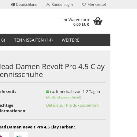
Deutschland
Kundenlogin
Merkzettel
Ihr Warenkorb
0,00 EUR
16)
TENNISSAITEN (14)
WEITERE
ead Damen Revolt Pro 4.5 Clay
ennisschuhe
stellen
eferzeit:
ca. Innerhalb von 1-2 Tagen
(Ausland abweichend)
t vergessen?
ichtige
Details zur Produktsicherheit
nformationen:
ad Damen Revolt Pro 4.5 Clay Farben: