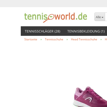
Alle
TENNISSCHLÄGER (28)
TENNISBEKLEIDUNG (1)
»
»
»
Startseite
Tennisschuhe
Head Tennisschuhe
H