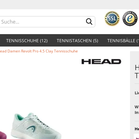
Lieferland
TENNISSCHUHE (12)
TENNISTASCHEN (5)
TENNISBÄLLE (
ead Damen Revolt Pro 4.5 Clay Tennisschuhe
H
T
Konto er
Li
Passwor
W
I
He