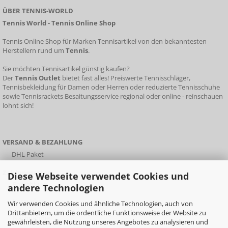
ÜBER TENNIS-WORLD
Tennis World - Tennis Online Shop
Tennis Online Shop für Marken Tennisartikel von den bekanntesten
Herstellern rund um
Tennis
.
Sie möchten Tennisartikel günstig kaufen?
Der
Tennis Outlet
bietet fast alles!
Preiswerte Tennisschläger
,
Tennisbekleidung für Damen oder Herren oder
reduzierte Tennisschuhe
sowie
Tennisrackets
Besaitungsservice
regional oder online - reinschauen
lohnt sich!
VERSAND & BEZAHLUNG
DHL Paket
Zahlungsarten
Diese Webseite verwendet Cookies und
Barzahlung
andere Technologien
Vorauskasse
Wir verwenden Cookies und ähnliche Technologien, auch von
Drittanbietern, um die ordentliche Funktionsweise der Website zu
Nachnahme
gewährleisten, die Nutzung unseres Angebotes zu analysieren und